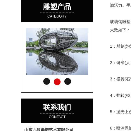
雕塑产品
满活力。手
CATEGORY
玻璃钢雕塑
大致如下：
1：雕刻(
2：研磨(
3：模具(
4：翻转(模
联系我们
5：抛光上
CONTACT
6：喷涂保
山东九源雕塑艺术有限公司